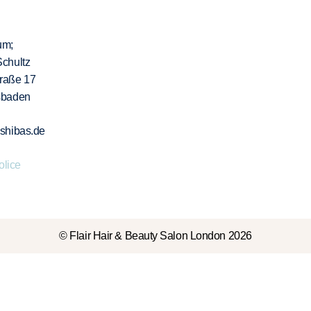
um;
Schultz
traße 17
sbaden
-shibas.de
olice
© Flair Hair & Beauty Salon London 2026