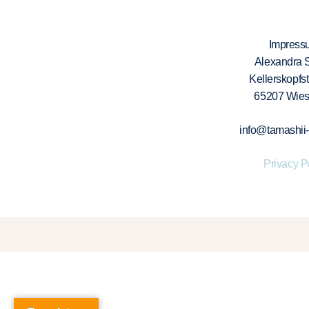
Impress
Alexandra 
Kellerskopfs
65207 Wie
info@tamashii
Privacy P