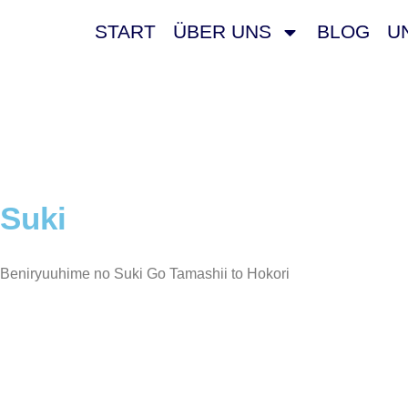
START
ÜBER UNS
BLOG
U
Suki
Beniryuuhime no Suki Go Tamashii to Hokori