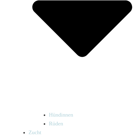
Hündinnen
Rüden
Zucht