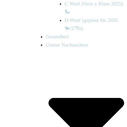
C Wurf (Sirio x Hime 2025)
🐍
D-Wurf (geplant für 2026
🐎/27🐑)
Gesundheit
Unsere Nachzuchten