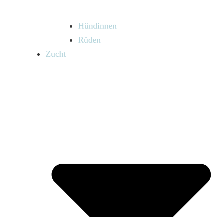
Hündinnen
Rüden
Zucht