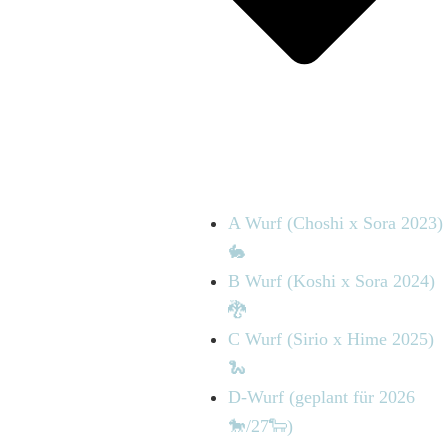
A Wurf (Choshi x Sora 2023)
🐇
B Wurf (Koshi x Sora 2024)
🐉
C Wurf (Sirio x Hime 2025)
🐍
D-Wurf (geplant für 2026
🐎/27🐑)