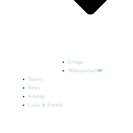
Erfolge
Shibajournals❤️
Shows
News
Kontakt
Links & Friends