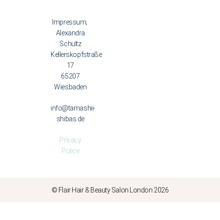
Impressum;
Alexandra
Schultz
Kellerskopfstraße
17
65207
Wiesbaden
info@tamashii-
shibas.de
Privacy
Police
© Flair Hair & Beauty Salon London 2026