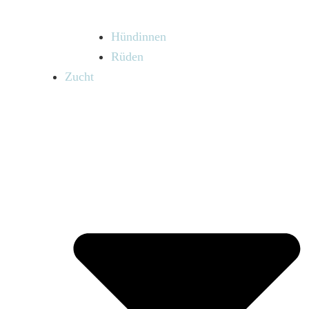
Hündinnen
Rüden
Zucht