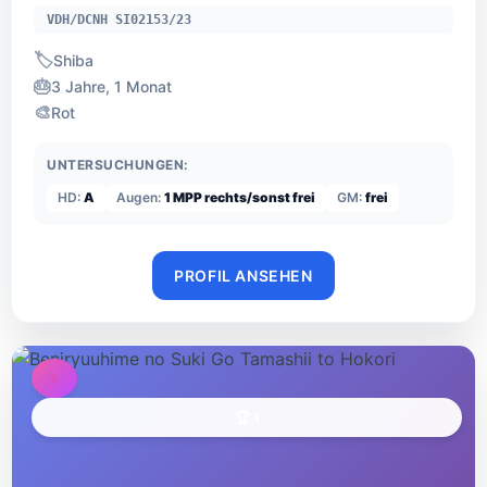
VDH/DCNH SI02153/23
🏷️
Shiba
🎂
3 Jahre, 1 Monat
🎨
Rot
UNTERSUCHUNGEN:
HD:
A
Augen:
1 MPP rechts/sonst frei
GM:
frei
PROFIL ANSEHEN
♀
🏆 1