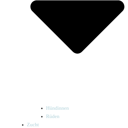
Hündinnen
Rüden
Zucht