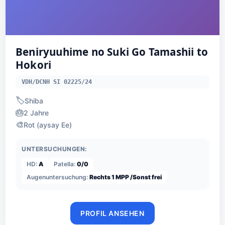
Beniryuuhime no Suki Go Tamashii to
Hokori
VDH/DCNH SI 02225/24
🏷️
Shiba
🎂
2 Jahre
🎨
Rot (aysay Ee)
UNTERSUCHUNGEN:
HD:
A
Patella:
0/0
Augenuntersuchung:
Rechts 1 MPP /Sonst frei
PROFIL ANSEHEN