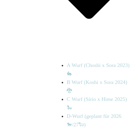
A Wurf (Choshi x Sora 2023)
🐇
B Wurf (Koshi x Sora 2024)
🐉
C Wurf (Sirio x Hime 2025)
🐍
D-Wurf (geplant für 2026
🐎/27🐑)