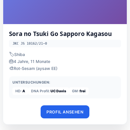
Sora no Tsuki Go Sapporo Kagasou
JKC JS 10162/21-0
🏷️
Shiba
🎂
4 Jahre, 11 Monate
🎨
Rot-Sesam (aysaw EE)
UNTERSUCHUNGEN:
HD:
A
DNA Profil:
UC Davis
GM:
frei
PROFIL ANSEHEN