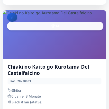
♂
🏆 14
Chiaki no Kaito go Kurotama Del
Castelfalcino
Roi 20/30003
🏷️
Shiba
🎂
6 Jahre, 8 Monate
🎨
Black &Tan (atatEe)