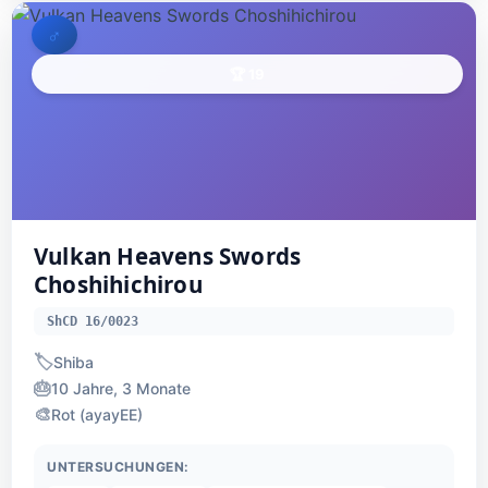
♂
🏆 19
Vulkan Heavens Swords
Choshihichirou
ShCD 16/0023
🏷️
Shiba
🎂
10 Jahre, 3 Monate
🎨
Rot (ayayEE)
UNTERSUCHUNGEN: