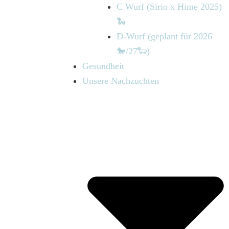
C Wurf (Sirio x Hime 2025)
🐍
D-Wurf (geplant für 2026
🐎/27🐑)
Gesundheit
Unsere Nachzuchten