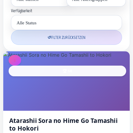
Verfügbarkeit
↺
FILTER ZURÜCKSETZEN
♀
🏆 14
Atarashii Sora no Hime Go Tamashii
to Hokori