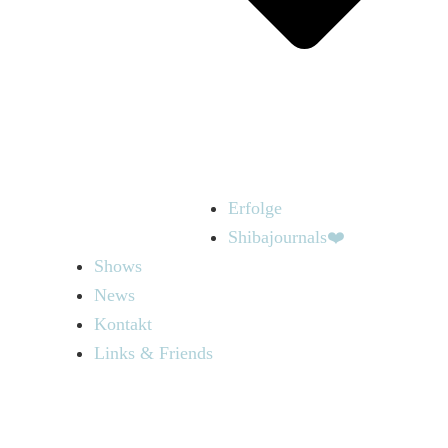
Erfolge
Shibajournals❤️
Shows
News
Kontakt
Links & Friends