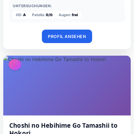
UNTERSUCHUNGEN:
HD:
A
Patella:
0/0
Augen:
frei
PROFIL ANSEHEN
♀
Choshi no Hebihime Go Tamashii to
Hokori