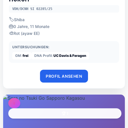
VDH/DCNH SI 02285/25
🏷️
Shiba
🎂
0 Jahre, 11 Monate
🎨
Rot (ayaw EE)
UNTERSUCHUNGEN:
GM:
frei
DNA Profil:
UC Davis & Feragen
PROFIL ANSEHEN
♀
🏆 1